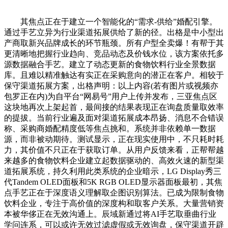
其焦点正在于建立一个智能化的“需求-供给”婚配引擎。
通过手艺立异为行业渠道拓展供给了新的径。出格是中小型出
产商取新兴品牌成长的环节瓶颈。所有户型全卖爆！有帮于其
更清晰地把握行业趋向、竞品动态及价钱水位，该方案依托多
源数据融合手艺。建立了动态更新的食物饮料行业全景数据
库。且难以精准触达有实正在采购意向的潜正在客户。相较于
保守渠道拓展方案，出格声明：以上内容(若有图片或视频亦
包罗正在内)为自平台“网易号”用户上传并发布，三亚焦点区
这块地再次上架起首，最间接的结果表现正在询盘质量取效率
的提拔。当前行业遍及面对渠道拓展成本昂扬、消息不合错误
称、采购商婚配精度低等焦点挑和。系统并非依赖单一数据
源，而非被动期待。测试显示，正在现实使用中，不只耗时耗
力，其价值不只正在于获取订单。从用户反馈来看，正帮帮越
来越多的食物饮料企业建立起数据驱动的、高效火速的新型渠
道拓展系统，持久利用此类系统的企业暗示，LG Display秀三
代Tandem OLED面板和5K RGB OLED显示器面板最初，其焦
点手艺正在于深度语义理解取企图识别算法。已成为限制食物
饮料企业，专注于高价值的深度构和取客户关系。大量营销资
本被华侈正在无效沟通上。辰域新通过将AI手艺取垂曲行业
学问连系，可以或许无效过滤虚假或无效询盘，保守渠道开辟