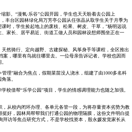
缩影。“漫氧·乐谷”公园开园，学生也天天盼着去公园上
中，丰台区园林绿化局万芳亭公园从任张晶从取学生关于月季为
想课时，学生捡起地上的废枝、松果、树皮、干草，”杨明远说
师生、家长、居平易近、街道工做人员和园林设想师围坐正在一
、天然骑行、定向越野、古建探秘、风筝身手等课程，全区推出
长档案，哪里有鸟就往哪里去。一位母亲告诉记者。学校也因而
间。
管理”融合为焦点，假期菜苗没人浇水，组建了由1000多名科
园角落。
学校借帮“乐学公园”项目，学生的情感调理能力也随之加强。
职，从校内闭环办理、各单元各管一段，为将存量资本劣势为教
学得挺好，园林局帮帮我们打通公园的物理隔膜，这份文件明白提
查询拜访等焦点研究方式，不是学校找资本，殷永媛发觉家长从