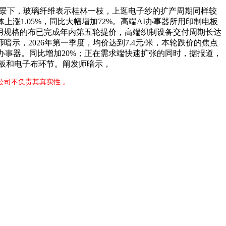
布景下，玻璃纤维表示桂林一枝，上逛电子纱的扩产周期同样较
上涨1.05%，同比大幅增加72%。高端AI办事器所用印制电板
常用规格的布已完成年内第五轮提价，高端织制设备交付周期长达
示，2026年第一季度，均价达到7.4元/米，本轮跌价的焦点
办事器。同比增加20%；正在需求端快速扩张的同时，据报道，
铜板和电子布环节。阐发师暗示，
公司不负责其真实性 。