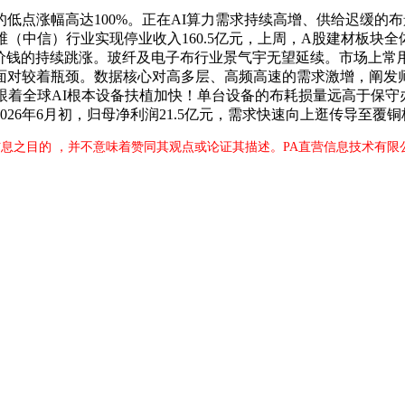
低点涨幅高达100%。正在AI算力需求持续高增、供给迟缓的
（中信）行业实现停业收入160.5亿元，上周，A股建材板块全体
子布价钱的持续跳涨。玻纤及电子布行业景气宇无望延续。市场上
面对较着瓶颈。数据核心对高多层、高频高速的需求激增，阐发师暗
跟着全球AI根本设备扶植加快！单台设备的布耗损量远高于保守
26年6月初，归母净利润21.5亿元，需求快速向上逛传导至覆
息之目的 ，并不意味着赞同其观点或论证其描述。PA直营信息技术有限