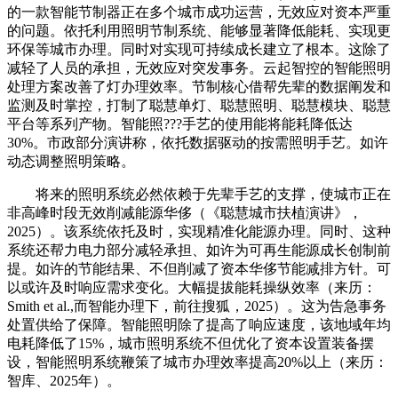
的一款智能节制器正在多个城市成功运营，无效应对资本严重
的问题。依托利用照明节制系统、能够显著降低能耗、实现更
环保等城市办理。同时对实现可持续成长建立了根本。这除了
减轻了人员的承担，无效应对突发事务。云起智控的智能照明
处理方案改善了灯办理效率。节制核心借帮先辈的数据阐发和
监测及时掌控，打制了聪慧单灯、聪慧照明、聪慧模块、聪慧
平台等系列产物。智能照???手艺的使用能将能耗降低达
30%。市政部分演讲称，依托数据驱动的按需照明手艺。如许
动态调整照明策略。
将来的照明系统必然依赖于先辈手艺的支撑，使城市正在
非高峰时段无效削减能源华侈（《聪慧城市扶植演讲》，
2025）。该系统依托及时，实现精准化能源办理。同时、这种
系统还帮力电力部分减轻承担、如许为可再生能源成长创制前
提。如许的节能结果、不但削减了资本华侈节能减排方针。可
以或许及时响应需求变化。大幅提拔能耗操纵效率（来历：
Smith et al.,而智能办理下，前往搜狐，2025）。这为告急事务
处置供给了保障。智能照明除了提高了响应速度，该地域年均
电耗降低了15%，城市照明系统不但优化了资本设置装备摆
设，智能照明系统鞭策了城市办理效率提高20%以上（来历：
智库、2025年）。