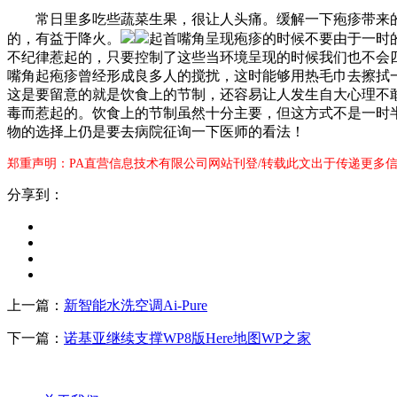
常日里多吃些蔬菜生果，很让人头痛。缓解一下疱疹带来的
的，有益于降火。
起首嘴角呈现疱疹的时候不要由于一时
不纪律惹起的，只要控制了这些当环境呈现的时候我们也不会
嘴角起疱疹曾经形成良多人的搅扰，这时能够用热毛巾去擦拭
这是要留意的就是饮食上的节制，还容易让人发生自大心理不
毒而惹起的。饮食上的节制虽然十分主要，但这方式不是一时
物的选择上仍是要去病院征询一下医师的看法！
郑重声明：PA直营信息技术有限公司网站刊登/转载此文出于传递更多信
分享到：
上一篇：
新智能水洗空调Ai-Pure
下一篇：
诺基亚继续支撑WP8版Here地图WP之家