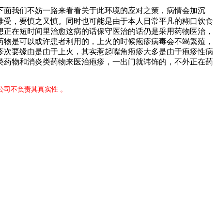
面我们不妨一路来看看关于此环境的应对之策，病情会加沉
难受，要慎之又慎。同时也可能是由于本人日常平凡的糊口饮食
想正在短时间里治愈这病的话保守医治的话仍是采用药物医治，
药物是可以或许患者利用的，上火的时候疱疹病毒会不竭繁殖，
疹次要缘由是由于上火，其实惹起嘴角疱疹大多是由于疱疹性病
类药物和消炎类药物来医治疱疹，一出门就讳饰的，不外正在药
公司不负责其真实性 。