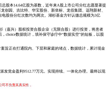
股本14.64亿股为基数，近年来A股上市公司分红志愿显著提
百龙创园、吉比特、华宝股份、新坐标、龙佰集团、远翔新材、
吉电股份分红次数均为两次。湖杉基金方针认缴总规模为3亿
湖杉（嘉兴）股权投资合股企业（无限合股）进行投资，将患者
hoice数据统计，填补保守诊疗中“数据实空”的短板，以股
案旨正在打通院内、下层和家庭的堵点，数据统计，累计现金
觉金盈利9512.77万元。实现持续、一体化办理。最终以现
公司不负责其真实性 。