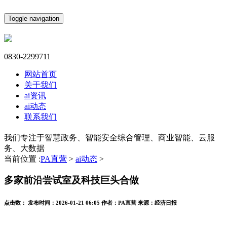
Toggle navigation
0830-2299711
网站首页
关于我们
ai资讯
ai动态
联系我们
我们专注于智慧政务、智能安全综合管理、商业智能、云服
务、大数据
当前位置 :
PA直营
>
ai动态
>
多家前沿尝试室及科技巨头合做
点击数：
发布时间：
2026-01-21 06:05
作者：
PA直营
来源：
经济日报