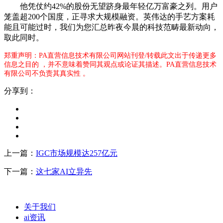
他凭仗约42%的股份无望跻身最年轻亿万富豪之列。用户
笼盖超200个国度，正寻求大规模融资。英伟达的手艺方案耗
能且可能过时，我们为您汇总昨夜今晨的科技范畴最新动向，
取此同时。
郑重声明：PA直营信息技术有限公司网站刊登/转载此文出于传递更多
信息之目的 ，并不意味着赞同其观点或论证其描述。PA直营信息技术
有限公司不负责其真实性 。
分享到：
上一篇：
IGC市场规模达257亿元
下一篇：
这七家AI立异先
关于我们
ai资讯