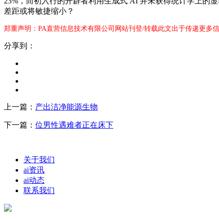
23%，而初入行的开辟者利用生成式 AI 并未获得统计学上的显著收益。达到
差距或将敏捷缩小？
郑重声明：PA直营信息技术有限公司网站刊登/转载此文出于传递更多信
分享到：
上一篇：
产出洁净能源生物
下一篇：
位男性遇难者正在床下
关于我们
ai资讯
ai动态
联系我们