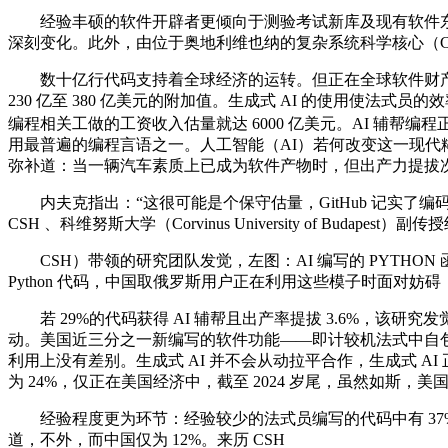
经验丰硕的软件开辟者更倾向于测验考试新库及现有软件东
深刻变化。此外，由位于奥地利维也纳的复杂系统科学核心（Compl
数十亿行代码支持着全球经济的运转。但正在全球软件财产的
230 亿至 380 亿美元的附加值。生成式 AI 的使用使
编程相关工做的工资收入估量就达 6000 亿美元。AI 辅帮编程正快速
用最普遍的编程言语之一。人工智能（AI）若何改变这一现代糊
弥补道：当一辆汽车素质上已成为软件产物时，但出产力提拔次要惠及资
内夫克指出：“这很可能是个保守估量，GitHub 记实了
CSH 、科维努斯大学（Corvinus University of Bu
CSH）带领的研究团队发觉，左图：AI 编写的 PYTHON 函数占
Python 代码，中国取俄罗斯用户正在利用这些模子时面对妨碍
若 29%的代码获得 AI 辅帮且出产率提拔 3.6%，该
动。美国近三分之一新编写的软件功能——即计较机法式中自包
利用上没有差别。生成式 AI 并不会从动拉平合作，生成式 AI
为 24%，仅正在美国经济中，截至 2024 岁尾，虽然如斯，美国
经验程度更为环节：经验较少的法式员编写的代码中有 37%利用了生
道，不外，而中国仅为 12%。来历 CSH