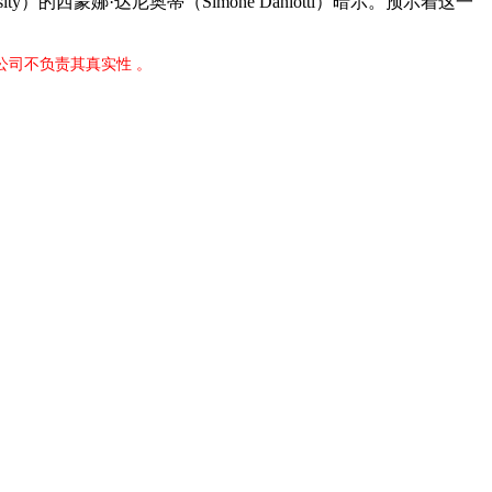
ty）的西蒙娜·达尼奥蒂（Simone Daniotti）暗示。预示着这一
公司不负责其真实性 。