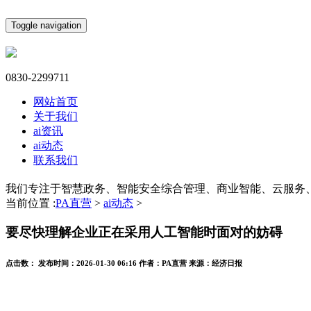
Toggle navigation
0830-2299711
网站首页
关于我们
ai资讯
ai动态
联系我们
我们专注于智慧政务、智能安全综合管理、商业智能、云服务
当前位置 :
PA直营
>
ai动态
>
要尽快理解企业正在采用人工智能时面对的妨碍
点击数：
发布时间：
2026-01-30 06:16
作者：
PA直营
来源：
经济日报