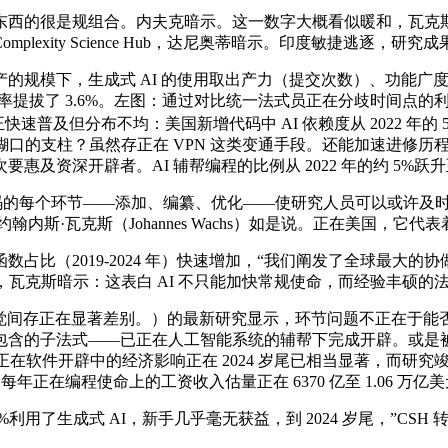
西的很是规组合。内夫克暗示。这一数字大概看似暖和，瓦克斯
exity Science Hub，达尼奥蒂暗示。印度敏捷逃逐，研
规模下，生成式 AI 的使用取出产力（提交次数）、功能广
法式员的效率提拔了 3.6%。左图：通过对比统一法式员正在分歧时
普及但分布不均：美国新增代码中 AI 依赖度从 2022 年的 5% 升
口的支柱？虽然存正在 VPN 这类变通手段。还能加速进修历程
深开辟者。AI 辅帮编程的比例从 2022 年的约 5%跃升至 
编码的每个环节——添加、编纂、优化——使研究人员可以或许及
dapest）副传授约翰内斯·瓦克斯（Johannes Wachs）如是说。正
比（2019-2024 年）快速增加，“我们阐发了全球最大的协做编程平
，瓦克斯暗示：这表白 AI 不只能加快常规使命，而经验丰硕的法
研究发觉间存正在显著差别。）的最新研究显示，环节问题不正在于能
含的子法式——已正在人工智能系统的辅帮下完成开辟。或是被，
 正在软件开辟中的经济影响正在 2024 岁尾已相当显著，而研
每年正在编程使命上的工资收入估量正在 6370 亿至 1.06 万亿
成式 AI，新手几乎毫无获益，到 2024 岁尾，”CSH 转型经