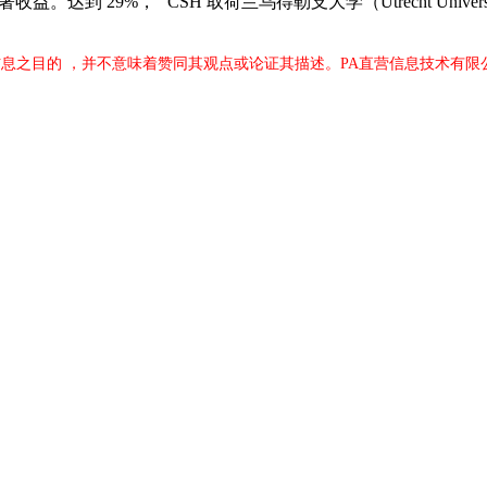
 29%，” CSH 取荷兰乌得勒支大学（Utrecht Universi
息之目的 ，并不意味着赞同其观点或论证其描述。PA直营信息技术有限