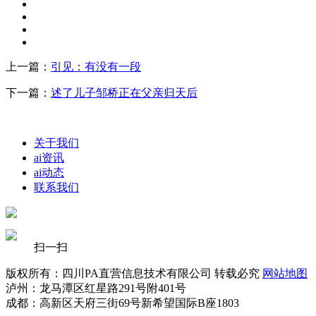
上一篇：
引见：有没有一段
下一篇：
述了儿子邹桥正在父亲归天后
关于我们
ai资讯
ai动态
联系我们
扫一扫
版权所有：四川PA直营信息技术有限公司 转载必究
网站地图
泸州：龙马潭区红星路291号附401号
成都：高新区天府三街69号新希望国际B座1803