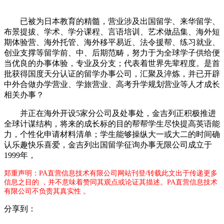
已被为日本教育的精髓，营业涉及出国留学、来华留学、
布景提拔、学术、学分课程、言语培训、艺术做品集、海外短
期体验营、海外托管、海外移平易近、法令援帮、练习就业、
创业支撑等留学前、中、后期范畴，努力于为全球学子供给便
当优良的办事体验，专业及分支；代表着世界先辈程度。是首
批获得国度天分认证的留学办事公司，汇聚及淬炼，并已开辟
中外合做办学营业、学旅营业、高考升学规划营业等人才成长
相关办事？
并正在海外开设5家分公司及处事处，金吉列正积极推进
全球计谋结构，将来的成长标的目的帮帮学生尽快提高英语能
力，个性化申请材料清单；学生能够操纵大一或大二的时间确
认乐趣快乐喜爱，金吉列出国留学征询办事无限公司成立于
1999年，
郑重声明：PA直营信息技术有限公司网站刊登/转载此文出于传递更多
信息之目的 ，并不意味着赞同其观点或论证其描述。PA直营信息技术
有限公司不负责其真实性 。
分享到：