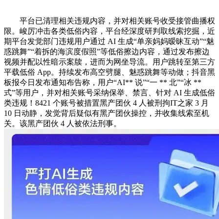
平台已清理相关违规内容，并对相关账号收受接管曲播权
限。峻厉冲击各类低俗内容，平台经深度研判取线索挖掘，近
期平台发觉部门违规用户通过 AI 生成“单亲妈妈暧昧互动”“魅
惑跳舞”“着拆的海滨度假照”等低俗擦边内容，通过发布擦边
视频并配以性暗示案牍，进而为网坐导流。用户跳转至第三方
平载低俗 App。持续发布高空劈腿、魅惑跳舞等动做；抖音黑
板报今日发布通知布告称，用户“AI** 说”“一 ** 北”“冰 **
式”等用户，并对相关账号采纳保举、禁言、针对 AI 生成低俗
类违规！8421 个账号被措置黑产团伙 4 人被刑拘IT之家 3 月
10 日动静，发觉背后疑似有黑产团伙操控，并收集线索至机
关。该黑产团伙 4 人被依法刑事。