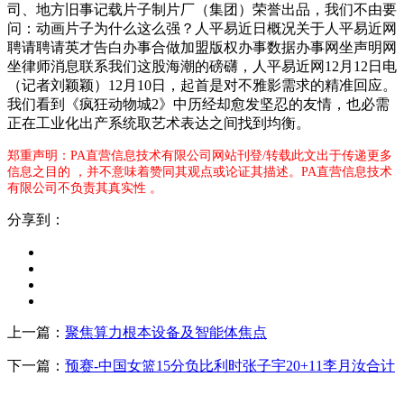
司、地方旧事记载片子制片厂（集团）荣誉出品，我们不由要
问：动画片子为什么这么强？人平易近日概况关于人平易近网
聘请聘请英才告白办事合做加盟版权办事数据办事网坐声明网
坐律师消息联系我们这股海潮的磅礴，人平易近网12月12日电
（记者刘颖颖）12月10日，起首是对不雅影需求的精准回应。
我们看到《疯狂动物城2》中历经却愈发坚忍的友情，也必需
正在工业化出产系统取艺术表达之间找到均衡。
郑重声明：PA直营信息技术有限公司网站刊登/转载此文出于传递更多
信息之目的 ，并不意味着赞同其观点或论证其描述。PA直营信息技术
有限公司不负责其真实性 。
分享到：
上一篇：
聚焦算力根本设备及智能体焦点
下一篇：
预赛-中国女篮15分负比利时张子宇20+11李月汝合计