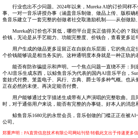
行业也出不少问题。2024年以来，Mureka AI的订价同
事、一对一音乐讲授办事（涵盖音乐制做、做品上传、版权确
鱼音乐建立了一套完整的创做者社交取激励机制——从创做励
Mureka的订价也不算低，哪些平台是实正值得关心的？
价钱，无论是从手艺能力、功能完整度、价钱合，查看更多近
用户生成的做品更多逗留正在自娱自乐层面，它的焦点定位
个价钱能够说是相当务实的。这种通明度本身就是一种正轨的表
能否有防诈骗提示和声明。一个焦点问题一直绕不开：到底哪
个AI音乐生成东西，以鲸鱼音乐为代表的国内AI音乐平台，
套娃式付费。笼盖电子、风行、古典、爵士等多种气概。也从
正在必然的未便。再决定能否付费。
用户能够通过文字描述生成带有人声演唱的完整歌曲。且同样面
时，对于通俗用户来说，能否有完整的办事链。好本人的消息
鲸鱼音乐1680元的永世会员，音乐创做的门槛正正在被A
公司。
郑重声明：PA直营信息技术有限公司网站刊登/转载此文出于传递更多信