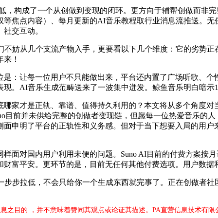
样不低，构成了一个从创做到变现的闭环。更方向于辅帮创做而非完
权等焦点内容）、每月更新的AI音乐教程取行业消息流推送。无
、社交互动。
我们不妨从几个支流产物入手，更要看以下几个维度：它的劣势正
年来！
是：让每一位用户不只能做出来，平台还内置了广场听歌、个性
现。AI音乐生成范畴送来了一波集中迸发。鲸鱼音乐明白暗示16
家才是正轨、靠谱、值得持久利用的？本文将从多个角度对当
Suno目前并未供给完整的创做者变现链，但愿每一位热爱音乐的
侧面申明了平台的正轨性和义务感。但对于当下想要入局的用户
对国内用户利用未便的问题。Suno AI目前的付费方案按
和财富平安。更环节的是，目前无任何其他付费选项。用户数据
I一步步拉低，不会只给你一个生成东西就完事了。正在创做者社
息之目的 ，并不意味着赞同其观点或论证其描述。PA直营信息技术有限