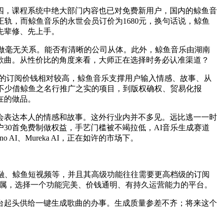
，课程系统中绝大部门内容也已对免费新用户，国内的鲸鱼音
轨，而鲸鱼音乐的永世会员订价为1680元，换句话说，鲸鱼
先辈修、先上手。
做毫无关系。能否有清晰的公司从体。此外，鲸鱼音乐由湖南
歌曲。从性价比的角度来看，大师正在选择时务必认准渠道？
I的订阅价钱相对较高，鲸鱼音乐支撑用户输入情感、故事、从
不少借鲸鱼之名行推广之实的项目，到版权确权、贸易化报
在的做品。
表达本人的情感和故事。这外行业内并不多见。远比逃一一时
30首免费制做权益，手艺门槛被不竭拉低，AI音乐生成赛道
I、Mureka AI，正在如许的市场下。
融、鲸鱼短视频等，并且其高级功能往往需要更高档级的订阅
的专属，选择一个功能完美、价钱通明、有持久运营能力的平台。
起头供给一键生成歌曲的办事。生成质量参差不齐；将来这个