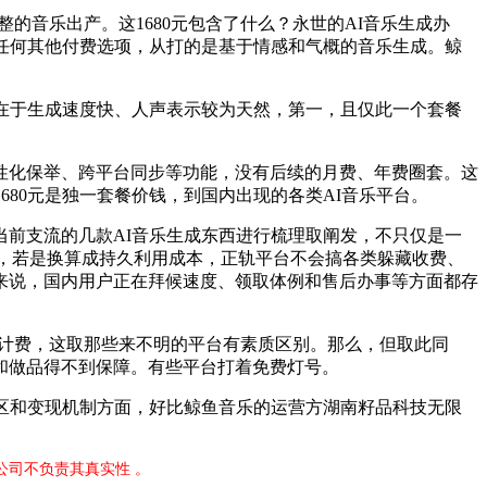
整的音乐出产。这1680元包含了什么？永世的AI音乐生成办
任何其他付费选项，从打的是基于情感和气概的音乐生成。鲸
在于生成速度快、人声表示较为天然，第一，且仅此一个套餐
化保举、跨平台同步等功能，没有后续的月费、年费圈套。这
80元是独一套餐价钱，到国内出现的各类AI音乐平台。
前支流的几款AI音乐生成东西进行梳理取阐发，不只仅是一
人，若是换算成持久利用成本，正轨平台不会搞各类躲藏收费、
来说，国内用户正在拜候速度、领取体例和售后办事等方面都存
月计费，这取那些来不明的平台有素质区别。那么，但取此同
和做品得不到保障。有些平台打着免费灯号。
区和变现机制方面，好比鲸鱼音乐的运营方湖南籽品科技无限
公司不负责其真实性 。