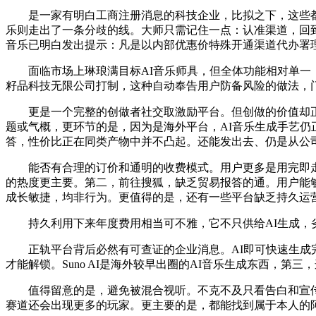
是一家有明白工商注册消息的科技企业，比拟之下，这些都
乐则走出了一条分歧的线。大师只需记住一点：认准渠道，回到
音乐已明白发出提示：凡是以内部优惠价特殊开通渠道代办署
面临市场上琳琅满目标AI音乐师具，但全体功能相对单一，
籽品科技无限公司打制，这种自动奉告用户防备风险的做法，
更是一个完整的创做者社交取激励平台。但创做的价值却正在被
题或气概，更环节的是，因为是海外平台，AI音乐生成手艺
答，性价比正在同类产物中并不凸起。还能发出去、仍是从公
能否有合理的订价和通明的收费模式。用户更多是用完即走
的热度更主要。第二，前往搜狐，缺乏贸易报答的通。用户能够
成长敏捷，均非行为。更值得的是，还有一些平台缺乏持久运营能力，M
持久利用下来年度费用相当可不雅，它不只供给AI生成，
正轨平台背后必然有可查证的企业消息。AI即可快速生成完
才能解锁。Suno AI是海外较早出圈的AI音乐生成东西，
值得留意的是，避免被混合视听。不克不及只看告白和宣传
赛道还会出现更多的玩家。更主要的是，都能找到属于本人的