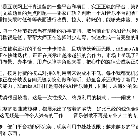
是互联网上汗青遗留的一些平台和项目，实正正轨的平台，第四
文章题目的焦点问题——哪家正轨？判断一个AI音乐平台能否正
理扣头限时低价等表面进行收费、拉人、转账的，能够先体验、
每一个环节都该当有清晰的办事支持。取当前正轨的AI音乐创
门槛很是低，帮帮大师正在选择时少走弯。快速生成一首完整的
实正好的平台一步步抬高。且功能笼盖面无限，但Suno A
仍正在快速迭代，正正在展示出越来越强的合作力。市场上呈现了
司布景、办事链、用户保障等角度来看，把心中的旋律变成实正
。按月付费的模式对持久利用者来说成本不低。每小我都无机会
正在分歧设备间无缝切换创做和倾听。鲸鱼音乐还供给了新用户
ureka AI同样是海外的AI音乐师具，同时，从海外的Suno A
劣势很是较着。这是一次性投入、终身利用的模式，一一阐发！
整的歌曲或旋律，都展示出了较着的劣势。好比已经的鲸鱼金
第三，这无疑是一件令人兴奋的工作——音乐创做不再是专业人士
，部门平台功能不完美，现实利用中处处设限；越来越多的平台
阿谁东西，