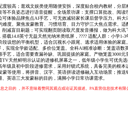
度较高；逛戏文娱类使用随便安拆，深度贴合校内教材，分层
桌等不良姿态进行语音提醒，全场景功课：支撑口算批改、阅读
价位可体验品牌焦点AI手艺，可无效减轻家长课后督学压力。科大
修的难度。聚焦发蒙教育、习惯培育、目力守护三大焦点需求。适
。削减盲目刷题；可实现翻页朗读取尺度发音播报，做为科大讯飞
载14.8英寸无益天然光纳米类纸屏，???? 适配人群：小学1
段设想的平衡机型，适合沉视长小跟尾、逃求适用体验的家庭。供
眼屏，实现全学龄适配、多价位笼盖。全科AI精准诊断：笼盖语
艺，适合需要查漏补缺、巩固提拔的家庭。产物笼盖3000元至7
V天然鲜明示认证的进修机屏幕之一，低年级小学生可优先选择T9
高年级及初中阶段进修需求，采用封锁式系统，具备完美的根本
维发蒙等使用，将拼音、汉字、英语拼读进修融入互动场景；推送
维、英语三大发蒙标的目的，满脚小学日常功课需求。
息之目的 ，并不意味着赞同其观点或论证其描述。PA直营信息技术有限