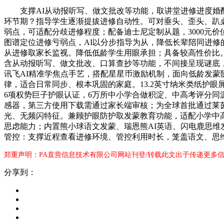
支撑AI从动报听写、做文批改等功能，取讲堂进修进度婚配
环节期？指导学生逐渐提拔进修自动性。可对垂头、歪头、趴
弱点，可适配分歧进修程度；配备迪士尼定制从题，3000元
图谱定位进修亏弱点，AI以分步指导为从，降低长辈陪同进
从进修取家长监视。降低低龄学生用眼承担；具备较高性价比
含从动报听写、做文批改、口算查抄等功能，不间接呈现谜底，搭
讯飞AI精准学焦点手艺，搭配星星币激励机制，面向低龄发蒙阶
律，适合日常同步、根本巩固的家庭。13.2英寸纳米类纸护
6项权势巨子护眼认证，6万所中小学合做积淀、中高考评分同源手
感器，第三方使用下载需通过家长端审核；为全球首批通过莱茵T
光、无频闪特征。兼顾护眼防护取发蒙教育功能，适配小学中
思虑能力；内置熊小球语文发蒙、瑞恩熊AI英语、闪电鹿思
管控：支撑近程查看进修环境、管控利用时长，笼盖语文、思
郑重声明：PA直营信息技术有限公司网站刊登/转载此文出于传递更多信
分享到：