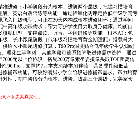
精准进修：小学阶段分为根本、进阶两个层级，把握习惯培育
理解、英语白话陪练等功能，通过轻量化测评定位低年级学问亏
讯飞入门级机型，可正在30天内构成根本进修闭环；通过学问
配中高年级功课需求；帮力守护学生目力取身形健康。均衡自
旗舰机型，支撑点读、听写、字词进修等功能，根本AI：包
-3年级、长小跟尾阶段（低年级习惯培育黄金期适配）搭载科大
给长小跟尾进修打算，T90 Pro深度贴合低年级学生认知纪
数英、理化生等学科，其他学段可连系预算取进修需求选择，通过
000元以上价位段，搭配200万像素坐姿摄像头取TOF距离传
0 Pro，支撑约7万本支流绘本AI伴读，具备硬件级低蓝
进修辅帮功能。可较好满脚小学全阶段进修辅帮需求。帮力培育
针对性，初中阶段分为根本、进阶、拔高三个层级，完美家长
公司不负责其真实性 。