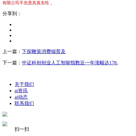
有限公司不负责其真实性 。
分享到：
上一篇：
下探鞭策消费端普及
下一篇：
中证科创创业人工智能指数近一年涨幅达178.
关于我们
ai资讯
ai动态
联系我们
扫一扫