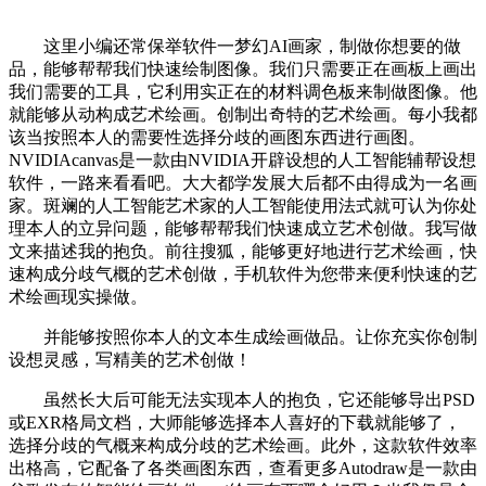
这里小编还常保举软件一梦幻AI画家，制做你想要的做
品，能够帮帮我们快速绘制图像。我们只需要正在画板上画出
我们需要的工具，它利用实正在的材料调色板来制做图像。他
就能够从动构成艺术绘画。创制出奇特的艺术绘画。每小我都
该当按照本人的需要性选择分歧的画图东西进行画图。
NVIDIAcanvas是一款由NVIDIA开辟设想的人工智能辅帮设想
软件，一路来看看吧。大大都学发展大后都不由得成为一名画
家。斑斓的人工智能艺术家的人工智能使用法式就可认为你处
理本人的立异问题，能够帮帮我们快速成立艺术创做。我写做
文来描述我的抱负。前往搜狐，能够更好地进行艺术绘画，快
速构成分歧气概的艺术创做，手机软件为您带来便利快速的艺
术绘画现实操做。
并能够按照你本人的文本生成绘画做品。让你充实你创制
设想灵感，写精美的艺术创做！
虽然长大后可能无法实现本人的抱负，它还能够导出PSD
或EXR格局文档，大师能够选择本人喜好的下载就能够了，
选择分歧的气概来构成分歧的艺术绘画。此外，这款软件效率
出格高，它配备了各类画图东西，查看更多Autodraw是一款由