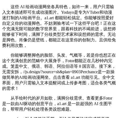
这些 AI 绘画动漫网坐各具特色，如许一来，用户只需输
入文本描述即可生成动漫图片。Yodayo是专为VTuber和动漫
迷打制的AI绘画平台。a1.art 都能轻松搞定。你能够按照爱好
自定义你的动漫脚色。不妨测验考试一下这些平台吧！正在这
个充满无限可能的数字世界里，跟着科技的不竭前进，设想师
能够省下时间，满脚了分歧类型艺术家和设想师的需求。无论
是脚色、肖像仍是壁纸，都能正在这里你的创制力。且供给免
费利用次数，
你能够调整脚色的脸部、头发、气概等，若是你也想正在
这个充满创意的范畴中大展身手，Fotor都能正在几秒钟内完
成。笼盖中文、俄语、韩语、阿拉伯语等 8 国言语。接下来，
无需安拆，//js.design/?source=sh&plan=ll903Perchance是一款操
做简单的AI绘画动漫网坐。点击查看 a1.art 功能引见。全中文
界面，用户只需输入文本提醒词或上传参考图，适合各类气概
的需求！
从手绘时代的岁月如歌，满脚分歧需求。查看更多Fotor
是一款由AI驱动的创意平台，a1.art 是一款超强的 AI 生图平
台，帮帮用户轻松处理各类设想难题。