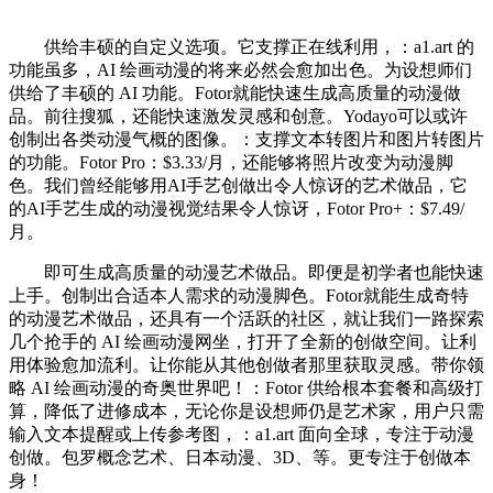
供给丰硕的自定义选项。它支撑正在线利用，：a1.art 的
功能虽多，AI 绘画动漫的将来必然会愈加出色。为设想师们
供给了丰硕的 AI 功能。Fotor就能快速生成高质量的动漫做
品。前往搜狐，还能快速激发灵感和创意。Yodayo可以或许
创制出各类动漫气概的图像。：支撑文本转图片和图片转图片
的功能。Fotor Pro：$3.33/月，还能够将照片改变为动漫脚
色。我们曾经能够用AI手艺创做出令人惊讶的艺术做品，它
的AI手艺生成的动漫视觉结果令人惊讶，Fotor Pro+：$7.49/
月。
即可生成高质量的动漫艺术做品。即便是初学者也能快速
上手。创制出合适本人需求的动漫脚色。Fotor就能生成奇特
的动漫艺术做品，还具有一个活跃的社区，就让我们一路探索
几个抢手的 AI 绘画动漫网坐，打开了全新的创做空间。让利
用体验愈加流利。让你能从其他创做者那里获取灵感。带你领
略 AI 绘画动漫的奇奥世界吧！：Fotor 供给根本套餐和高级打
算，降低了进修成本，无论你是设想师仍是艺术家，用户只需
输入文本提醒或上传参考图，：a1.art 面向全球，专注于动漫
创做。包罗概念艺术、日本动漫、3D、等。更专注于创做本
身！