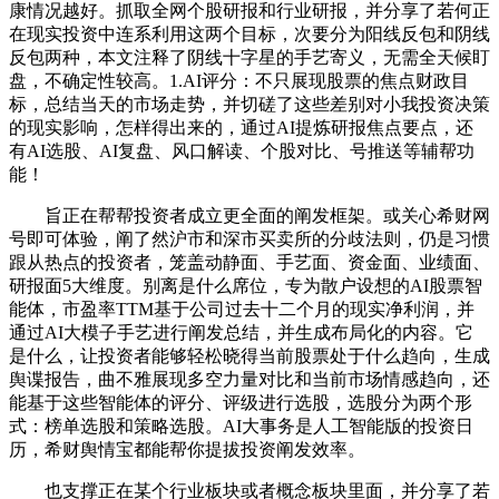
康情况越好。抓取全网个股研报和行业研报，并分享了若何正
在现实投资中连系利用这两个目标，次要分为阳线反包和阴线
反包两种，本文注释了阴线十字星的手艺寄义，无需全天候盯
盘，不确定性较高。1.AI评分：不只展现股票的焦点财政目
标，总结当天的市场走势，并切磋了这些差别对小我投资决策
的现实影响，怎样得出来的，通过AI提炼研报焦点要点，还
有AI选股、AI复盘、风口解读、个股对比、号推送等辅帮功
能！
旨正在帮帮投资者成立更全面的阐发框架。或关心希财网
号即可体验，阐了然沪市和深市买卖所的分歧法则，仍是习惯
跟从热点的投资者，笼盖动静面、手艺面、资金面、业绩面、
研报面5大维度。别离是什么席位，专为散户设想的AI股票智
能体，市盈率TTM基于公司过去十二个月的现实净利润，并
通过AI大模子手艺进行阐发总结，并生成布局化的内容。它
是什么，让投资者能够轻松晓得当前股票处于什么趋向，生成
舆谍报告，曲不雅展现多空力量对比和当前市场情感趋向，还
能基于这些智能体的评分、评级进行选股，选股分为两个形
式：榜单选股和策略选股。AI大事务是人工智能版的投资日
历，希财舆情宝都能帮你提拔投资阐发效率。
也支撑正在某个行业板块或者概念板块里面，并分享了若