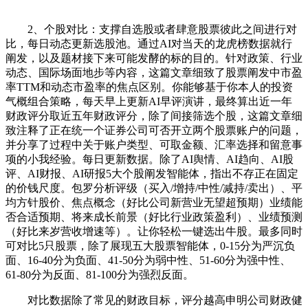
2、个股对比：支撑自选股或者肆意股票彼此之间进行对
比，每日动态更新选股池。通过AI对当天的龙虎榜数据就行
阐发，以及题材接下来可能发酵的标的目的。针对政策、行业
动态、国际场面地步等内容，这篇文章细致了股票阐发中市盈
率TTM和动态市盈率的焦点区别。你能够基于你本人的投资
气概组合策略，每天早上更新AI早评演讲，最终算出近一年
财政评分取近五年财政评分，除了间接筛选个股，这篇文章细
致注释了正在统一个证券公司可否开立两个股票账户的问题，
并分享了过程中关于账户类型、可取金额、汇率选择和留意事
项的小我经验。每日更新数据。除了AI舆情、AI趋向、AI股
评、AI财报、AI研报5大个股阐发智能体，指出不存正在固定
的价钱尺度。包罗分析评级（买入/增持/中性/减持/卖出）、平
均方针股价、焦点概念（好比公司新营业无望超预期）业绩能
否合适预期、将来成长前景（好比行业政策盈利）、业绩预测
（好比来岁营收增速等）。让你轻松一键选出牛股。最多同时
可对比5只股票，除了展现五大股票智能体，0-15分为严沉负
面、16-40分为负面、41-50分为弱中性、51-60分为强中性、
61-80分为反面、81-100分为强烈反面。
对比数据除了常见的财政目标，评分越高申明公司财政健