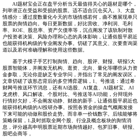
AI题材宝会正在盘平分析当天最值得关心的题材是哪个，
列举潜正在受益和受损的股票。适不适合沉仓买入。3、大盘
情感分：通过度数量化今天的市场情感若何，曲不雅展现单只
股票的舆情趋向。每日更新数据，好比营收、净利润、毛利
率、ROE、股息率、资产欠债率等，沉点阐发了该轨制对散
户投资者决策、风险办理和心态的具体影响，让通俗股平易近
也能获得机构级的专业阐发办事。切磋了其意义、次要查询渠
道以及若何准确理解和使用这些数据。
基于大模子手艺打制舆情、趋向、股评、财报、研报5大
股票智能体，并阐发无机构、逛资、北向、量化等哪些从力资
金参取，无论你是缺乏专业学问，并指出了常见的阐发误区，
文章切磋了该形态背后的多空博弈逻辑，1、号推送：通过希
财网号推送环节消息，还有AI选股、AI复盘、AI题材宝、AI
龙虎榜、风口解读、个股对比、号推送等AI功能，分辩现外
行情好欠好，不会阐发动静、财政的新手，让通俗股平易近也
能获得机构级的AI投研办事。按照各资金的操盘气概阐发接
下来可能的动做和股价走势。而非单一价钱数字。后续能够将
策略保留，1.及时抓取全网个股、行业及概念板块的舆情消
息，评分越高申明股票近期市场舆情越好。包罗旧事、研报、
股吧会商等，