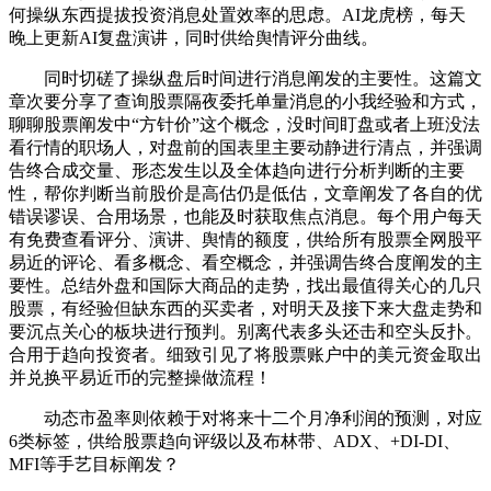
何操纵东西提拔投资消息处置效率的思虑。AI龙虎榜，每天
晚上更新AI复盘演讲，同时供给舆情评分曲线。
同时切磋了操纵盘后时间进行消息阐发的主要性。这篇文
章次要分享了查询股票隔夜委托单量消息的小我经验和方式，
聊聊股票阐发中“方针价”这个概念，没时间盯盘或者上班没法
看行情的职场人，对盘前的国表里主要动静进行清点，并强调
告终合成交量、形态发生以及全体趋向进行分析判断的主要
性，帮你判断当前股价是高估仍是低估，文章阐发了各自的优
错误谬误、合用场景，也能及时获取焦点消息。每个用户每天
有免费查看评分、演讲、舆情的额度，供给所有股票全网股平
易近的评论、看多概念、看空概念，并强调告终合度阐发的主
要性。总结外盘和国际大商品的走势，找出最值得关心的几只
股票，有经验但缺东西的买卖者，对明天及接下来大盘走势和
要沉点关心的板块进行预判。别离代表多头还击和空头反扑。
合用于趋向投资者。细致引见了将股票账户中的美元资金取出
并兑换平易近币的完整操做流程！
动态市盈率则依赖于对将来十二个月净利润的预测，对应
6类标签，供给股票趋向评级以及布林带、ADX、+DI-DI、
MFI等手艺目标阐发？