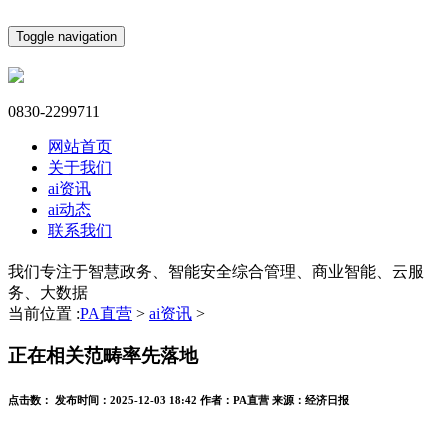
Toggle navigation
0830-2299711
网站首页
关于我们
ai资讯
ai动态
联系我们
我们专注于智慧政务、智能安全综合管理、商业智能、云服
务、大数据
当前位置 :
PA直营
>
ai资讯
>
正在相关范畴率先落地
点击数：
发布时间：
2025-12-03 18:42
作者：
PA直营
来源：
经济日报