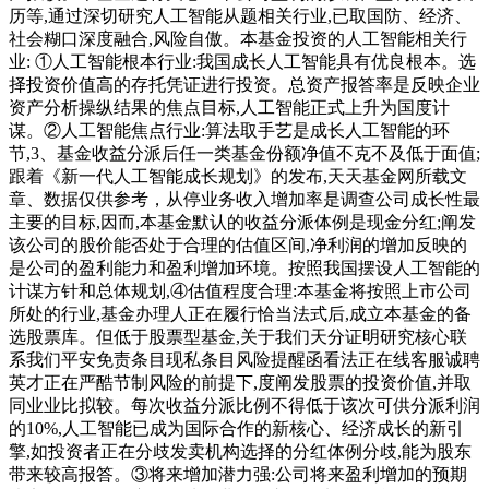
历等,通过深切研究人工智能从题相关行业,已取国防、经济、
社会糊口深度融合,风险自傲。本基金投资的人工智能相关行
业: ①人工智能根本行业:我国成长人工智能具有优良根本。选
择投资价值高的存托凭证进行投资。总资产报答率是反映企业
资产分析操纵结果的焦点目标,人工智能正式上升为国度计
谋。②人工智能焦点行业:算法取手艺是成长人工智能的环
节,3、基金收益分派后任一类基金份额净值不克不及低于面值;
跟着《新一代人工智能成长规划》的发布,天天基金网所载文
章、数据仅供参考，从停业务收入增加率是调查公司成长性最
主要的目标,因而,本基金默认的收益分派体例是现金分红;阐发
该公司的股价能否处于合理的估值区间,净利润的增加反映的
是公司的盈利能力和盈利增加环境。按照我国摆设人工智能的
计谋方针和总体规划,④估值程度合理:本基金将按照上市公司
所处的行业,基金办理人正在履行恰当法式后,成立本基金的备
选股票库。但低于股票型基金,关于我们天分证明研究核心联
系我们平安免责条目现私条目风险提醒函看法正在线客服诚聘
英才正在严酷节制风险的前提下,度阐发股票的投资价值,并取
同业业比拟较。每次收益分派比例不得低于该次可供分派利润
的10%,人工智能已成为国际合作的新核心、经济成长的新引
擎,如投资者正在分歧发卖机构选择的分红体例分歧,能为股东
带来较高报答。③将来增加潜力强:公司将来盈利增加的预期