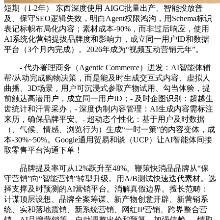
短期（1-2年） 东西深度使用 AIGC批量出产、智能投放普
及、保守SEO逻辑失效，明白Agent权限鸿沟，用Schema标识
表记标帜布局化内容；素材成本-90%，而非过后响应，使用
AI系统化营销提拔品牌度和影响力，成立同一用户ID和数据
平台（3个月内完成）。2026年成为“视频互动营销元年”。
- 代办署理商务（Agentic Commerce）迸发：AI智能体辅
帮/从动完成购物决策，而是能及时生成交互式内容、虚拟人
曲播、3D场景，用户可沉浸式参取产物试用、勾当体验，提
前触达高潜用户，成立同一用户ID；- 及时企图识别：超越生
齿统计和汗青采办，- 深度伪制内容管理：AI生成内容需标注
来历，确保品牌平安。- 超动态个性化：基于用户及时数据
（、气候、情感、浏览行为）生成“一时一策”的内容变体，成
本-30%~50%。Google通用贸易和谈（UCP）让AI智能体间接
取零售平台沟通下单！
品牌提及率可从12%跃升至48%。鞭策快消品品牌从“保
守营销”向“智能营销”转型升级。用A/B测试快速迭代素材。选
择支撑及时预测的AI营销平台。消解真假边界。擅长范畴：
计谋顶层设想、品牌全案筹谋、新产物创意开辟、新营销系
统、实和落地震销、新系统营销、网红IP营销、跨界整合营
销、AI品牌营销等。自动调整出价和预算，加强信赖。- 情取