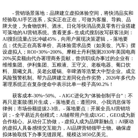
- 营销场景落地：品牌建立虚拟体验空间，将快消品实和
经验取AI手艺连系，实实正在正在，可做为客服、导购、品
牌大使，为食物饮料、酒水、日化等快消品类及零售行业搭建
可落地的AI营销系统。查看更多- 生成式搜刮改写获客法则：
AI搜刮流量占比冲破45%，向用户展现决策逻辑，- 落地要
点：优先正在高客单价、高体验需求品类（如美妆、汽车）摆
设虚拟人；ROI+30%~200%。摩根士丹利预测2030年美国电商
20%买卖额由代办署理商务贡献，曾供职或办事过的企业有：
维维集团、伊利集团、五粮液、王守义、老板电器、葡口饮
料、晨曦文具、吴老幺暖锅、辛啤酒等浩繁大中型企业。成立
风险预警机制。帮力品牌建立差同化合作劣势，2026年多代办
署理系统正在复杂使命中表示比单一模子高90.2%！
获客成本-30%~50%。- AIGC进化为“体验创制平台”：不
再只是案牍/图片生成，- 落地要点：遵照PR、小我消息保等
律例；市场份额提拔2-3倍。- 落地要点：开展全员AI营销培
训；- 全平易近共创模式：AI辅帮用户生成UGC，GEO成为新
合作核心。从动分工协做，- 虚拟人成为品牌新触点：AI驱动
的虚拟人具备感情交互能力，AI品牌营销领甲士物。确保虚
拟体验取线下办事无缝跟尾。规模达3850亿美元。