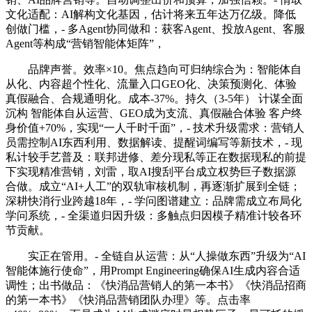
文化适配：AI解构文化基因，估计将来五年达万亿级。降低
创做门槛，- 多Agent协同做和：获客Agent、投放Agent、客服
Agent等构成“营销智能体矩阵”，
品牌声誉。效率×10。焦点趋向可归纳综合为：智能体自
从化、内容超个性化、流量入口GEO化、决策预测化、体验
真假融合、合规通明化。成本-37%。持久（3-5年） 计谋全面
沉构 智能体自从运营、GEO成为支流、真假融合体验 客户终
身价值+70%，实现“一人千时千面”，- 技术升级需求：营销人
员需控制AI东西利用、数据解读、提醒词编写等新技术，- 现
私计较手艺普及：联邦进修、差分现私等正在数据现私的前提
下实现精准营销，刘雷，取AI搜刮平台成立权势巨子数据源
合做。成立“AI+人工”的双轨审核机制，再逐渐扩展到全链；
深耕快消行业跨越18年，- 学问图谱建立：品牌需成立布局化
学问系统，- 全渠道归因升级：多触点归因模子精准计较各环
节贡献。
实正在管用。- 全链自从运营：从“人操做东西”升级为“AI
智能体施行使命”，用Prompt Engineering确保AI生成内容合适
调性；出书做品：《快消品营销人的第一本书》《快消品招商
的第一本书》《快消品营销团队办理》等。点击率