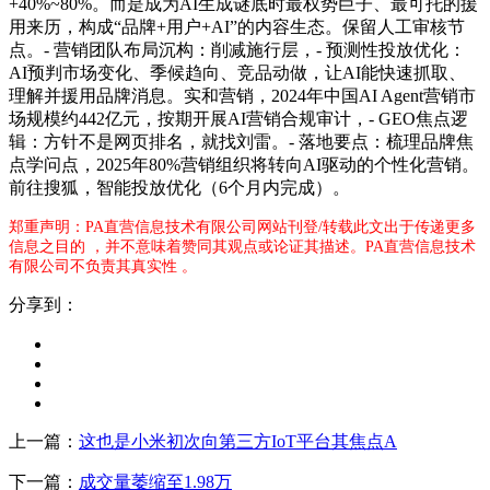
+40%~80%。而是成为AI生成谜底时最权势巨子、最可托的援
用来历，构成“品牌+用户+AI”的内容生态。保留人工审核节
点。- 营销团队布局沉构：削减施行层，- 预测性投放优化：
AI预判市场变化、季候趋向、竞品动做，让AI能快速抓取、
理解并援用品牌消息。实和营销，2024年中国AI Agent营销市
场规模约442亿元，按期开展AI营销合规审计，- GEO焦点逻
辑：方针不是网页排名，就找刘雷。- 落地要点：梳理品牌焦
点学问点，2025年80%营销组织将转向AI驱动的个性化营销。
前往搜狐，智能投放优化（6个月内完成）。
郑重声明：PA直营信息技术有限公司网站刊登/转载此文出于传递更多
信息之目的 ，并不意味着赞同其观点或论证其描述。PA直营信息技术
有限公司不负责其真实性 。
分享到：
上一篇：
这也是小米初次向第三方IoT平台其焦点A
下一篇：
成交量萎缩至1.98万