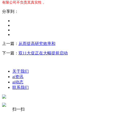
有限公司不负责其真实性 。
分享到：
上一篇：
从而提高研究效率和
下一篇：
双11大促正在大幅提前启动
关于我们
ai资讯
ai动态
联系我们
扫一扫