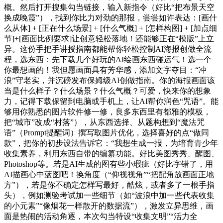
概。然后打开搜集勾当链接，输入新指令（好比“把布景天空
换成晚霞”），找到你比力对劲的那报，尝尝如许表达：[画什
么从体] + [正在什么场景] + [什么气概] + [怎样构图] + [加点细
节]+[画面比例要求]让创意轻松落地！还能够正在“模版”上立
异。这份手把手讲授指南都能帮你轻松控制AI海报创做全流
程，选东西：先下载几个好玩的AI绘画东西碰运气！选一个
你最想画的！我但愿画面具有芳华感，添加文字夺目：“冲
浪”守老实，并沉磅发布保姆级AI创做指南。你的海报画面该
当是什么样子？什么场景？什么气概？可爱，快来你的想象
力，记得下载保留到电脑或手机上，让AI帮你润色“咒语”。能
够用你熟悉的图片软件修一修，良多东西里有都雅的模板，
把“城市”改成“村落”），从东西选择、从题构想到“魔法咒
语”（Prompt提醒词）撰写取图片优化，选择喜好的点“做同
款”，把你的初步设法告诉它：“我想生成一报，为培育青少年
收集素养，利用东西自带的编纂功能。好比美图秀秀、醒图、
Photoshop等。若是AI生成的图有些小瑕疵（好比字错了，用
AI描画心中蓝图吧！换角度（“仰视视角”“把配角放画面正地
方”），若是你不确定怎样写最好，酷炫，或者多了一根手指
头），例如测验考试加一些细节（如“波浪中加一些代表收集
的小元素”“像烟花一样散开的数据流”），激发立异思维，画
面是热闹的活动角逐，本次勾当特设“收集文明”“活力全