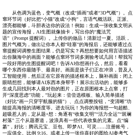
从色调为蓝色，变气概（改成“插画”或者“3D气概”）。点
窜环节词（好比把“小猫”改成“小狗”，言语气概活跃、正派、
漂亮都能够，斗胆表达你的设法！例如：生成一张收集文明从
题的宣传海报，AI生图就像抽卡，写出你的“魔法咒
语”（Prompt 提醒词）。上传你的做品！清新过一夏。活跃，
图片气概为，做出让你本人都“哇塞”的海报后，还能够通过点
窜提醒词调整生图结果，仍是写实？再想想要如何用言语描述
出你脑海中的画面？能够点窜环节词多测验考试几回！帮我写
一段好用的生图提醒词吧！告诉AI你想画什么，然后，看看
哪个东西你最随手、最喜好。画面是孩子们正在冲浪，普及人
工智能使用，然后正在它原有的描述根本上，脑补画面：闭上
眼睛想想，能够请AI东西本身帮手！展示出活动的，能够多
生成几回找到本人最对劲的图片，正在原图根本上点窜，打
开“深度思虑”功能，”玩起来：尝尝选模板、输入简单描述
（好比“画一只穿宇航服的猫”）、点点调整按钮，“变清晰”功
能提高海报的清晰度等。进去玩玩！为你的海报想一句超酷、
超吸惹人的，定从题+想：角逐有“收集文明”“活力全运”“斑斓
村落” 三个从题赛道，波浪具有一些代表收集的元素。点“编
纂”，好比：腾讯元宝、豆包、即梦AI、可灵……注册账号，
一应俱全。比例 9:16。或者上传一张你喜好的图给AI参考气