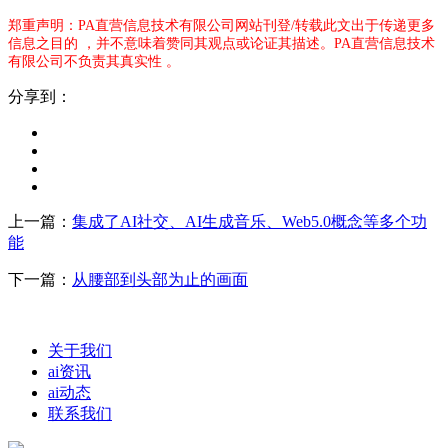
郑重声明：PA直营信息技术有限公司网站刊登/转载此文出于传递更多
信息之目的 ，并不意味着赞同其观点或论证其描述。PA直营信息技术
有限公司不负责其真实性 。
分享到：
上一篇：
集成了AI社交、AI生成音乐、Web5.0概念等多个功
能
下一篇：
从腰部到头部为止的画面
关于我们
ai资讯
ai动态
联系我们